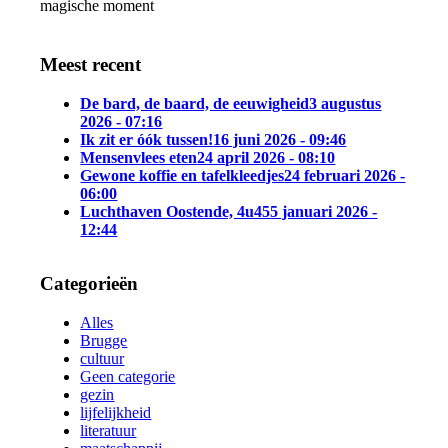
magische moment
Meest recent
De bard, de baard, de eeuwigheid
3 augustus
2026 - 07:16
Ik zit er óók tussen!
16 juni 2026 - 09:46
Mensenvlees eten
24 april 2026 - 08:10
Gewone koffie en tafelkleedjes
24 februari 2026 -
06:00
Luchthaven Oostende, 4u45
5 januari 2026 -
12:44
Categorieën
Alles
Brugge
cultuur
Geen categorie
gezin
lijfelijkheid
literatuur