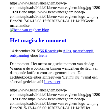
https://www.benevaneeghem.be/wp-
content/uploads/2022/01/bene-van-eeghem-blog.jpg
1280
1920
Bene
https://www.benevaneeghem.be/wp-
content/uploads/2022/01/bene-van-eeghem-logo-wit.png
Bene
2017-01-13 08:15:50
2022-01-31 11:14:25
Goeie
marchandise
Het magische moment
14 december 2015
/
56 Reacties
/
in
Alles
,
maatschappij
,
ontspanning
/
door
Bene
Dat moment. Het meest magische moment van de dag.
Waarop u de woonkamer binnen wandelt en de geur van
dampende koffie u zomaar tegemoet komt. De
zachtgekookte eitjes schreeuwen ‘Eet mij nu!’ vanaf een
sfeervol gedekte tafel
Lees meer
https://www.benevaneeghem.be/wp-
content/uploads/2022/01/bene-van-eeghem-blog.jpg
1280
1920
Bene
https://www.benevaneeghem.be/wp-
content/uploads/2022/01/bene-van-eeghem-logo-wit.png
Bene
2015-12-14 06:00:10
2022-01-31 11:14:26
Het