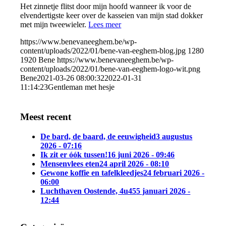
Het zinnetje flitst door mijn hoofd wanneer ik voor de
elvendertigste keer over de kasseien van mijn stad dokker
met mijn tweewieler.
Lees meer
https://www.benevaneeghem.be/wp-
content/uploads/2022/01/bene-van-eeghem-blog.jpg
1280
1920
Bene
https://www.benevaneeghem.be/wp-
content/uploads/2022/01/bene-van-eeghem-logo-wit.png
Bene
2021-03-26 08:00:32
2022-01-31
11:14:23
Gentleman met hesje
Meest recent
De bard, de baard, de eeuwigheid
3 augustus
2026 - 07:16
Ik zit er óók tussen!
16 juni 2026 - 09:46
Mensenvlees eten
24 april 2026 - 08:10
Gewone koffie en tafelkleedjes
24 februari 2026 -
06:00
Luchthaven Oostende, 4u45
5 januari 2026 -
12:44