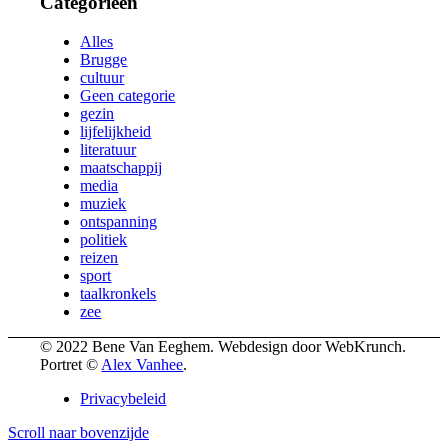
Categorieën
Alles
Brugge
cultuur
Geen categorie
gezin
lijfelijkheid
literatuur
maatschappij
media
muziek
ontspanning
politiek
reizen
sport
taalkronkels
zee
© 2022 Bene Van Eeghem. Webdesign door WebKrunch.
Portret ©
Alex Vanhee
.
Privacybeleid
Scroll naar bovenzijde