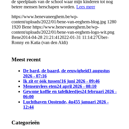
de speelplaats van de school waar mijn kinderen tot nog
betere mensen herschapen worden.
Lees meer
https://www.benevaneeghem.be/wp-
content/uploads/2022/01/bene-van-eeghem-blog.jpg
1280
1920
Bene
https://www.benevaneeghem.be/wp-
content/uploads/2022/01/bene-van-eeghem-logo-wit.png
Bene
2014-04-28 21:21:41
2022-01-31 11:14:27
Über-
Ronny en Katia (van den Aldi)
Meest recent
De bard, de baard, de eeuwigheid
3 augustus
2026 - 07:16
Ik zit er óók tussen!
16 juni 2026 - 09:46
Mensenvlees eten
24 april 2026 - 08:10
Gewone koffie en tafelkleedjes
24 februari 2026 -
06:00
Luchthaven Oostende, 4u45
5 januari 2026 -
12:44
Categorieën