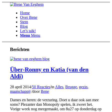
Home
Over Bene
Stem
Blog
Let’s talk!
Menu
Menu
Berichten
Über-Ronny en Katia (van den
Aldi)
28 april 2014
/
50 Reacties
/
in
Alles
,
Brugge
,
gezin
,
maatschappij
/
door
Bene
Dames en heren: de verzuring. Doet u daar ook aan mee
soms? Plezanter dan Monopoly spelen, ik zweer het.
Vorige week nog meegemaakt, om 8u27 op donderdag op